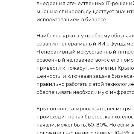
внедрения отечественных IT-решений
мнению спикеров, существует значи
использованием в бизнесе.
Наиболее ярко эту проблему обознач
сравнил генеративный ИИ с фундаме
«Генеративный искусственный интелле
освоенный человечеством: с его пом
привести к пожару», — отметил Крыло
ценность, и ключевая задача бизнеса
правильно работать с этой технологи
обеспечивать необходимую инфрастру
Крылов констатировал, что, несмот
происходит не так быстро, как хотело
начали, может быть, 60–80%. Но если 
положительно на него ответят 10–15%