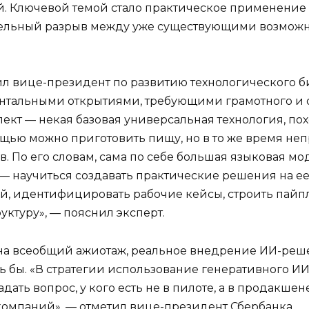
. Ключевой темой стало практическое применение и
тельный разрыв между уже существующими возможн
ил вице-президент по развитию технологического б
нтальными открытиями, требующими грамотного и 
кт — некая базовая универсальная технология, пох
ощью можно приготовить пищу, но в то же время н
в. По его словам, сама по себе большая языковая м
 — научиться создавать практические решения на ее
ей, идентифицировать рабочие кейсы, строить пайп
ктуру», — пояснил эксперт.
ря на всеобщий ажиотаж, реальное внедрение ИИ-р
сь бы. «В стратегии использование генеративного ИИ
задать вопрос, у кого есть не в пилоте, а в продакш
 компаний», — отметил вице-президент Сбербанка.