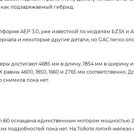
и как подзаряжаемый гибрид.
форме AEP 3.0, уже известной по моделям bZ3X и Ai
еркала и некоторые другие детали, но GAC легко оп
еры достигают 4685 мм в длину, 1854 мм в ширину и 
равны 4600, 1850, 1660 и 2765 мм соответственно. Д
о снимков пока нет.
on i60 оснащена единственным мотором мощностью 20
ских подробностей пока нет. На Тойоте литий-желез