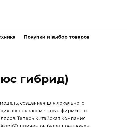
ехника
Покупки и выбор товаров
люс гибрид)
 модель, созданная для локального
ющих поставляют местные фирмы. По
пляров. Теперь китайская компания
Aion i60, причем он будет предложен