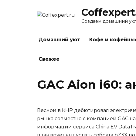
Перейти
Coffexpert
к
содержанию
Создаем домашний уют
Домашний уют
Кофе и кофейны
Свежее
GAC Aion i60: 
Весной в КНР дебютировал электричес
рынка совместно с компанией GAC на 
информации сервиса China EV DataTra
планирует выпустить собрата bZ3X по