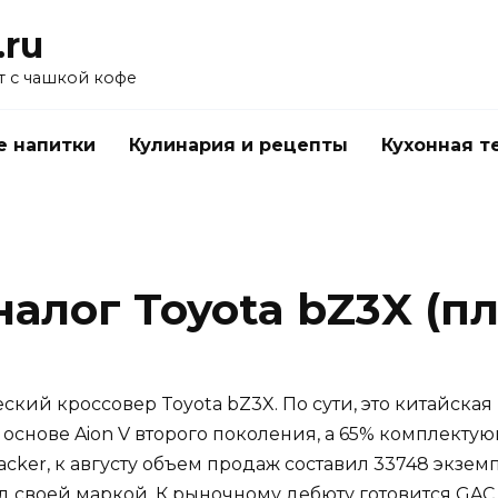
.ru
 с чашкой кофе
е напитки
Кулинария и рецепты
Кухонная т
аналог Toyota bZ3X (п
кий кроссовер Toyota bZ3X. По сути, это китайская
основе Aion V второго поколения, а 65% комплекту
cker, к августу объем продаж составил 33748 экзем
д своей маркой. К рыночному дебюту готовится GAC 