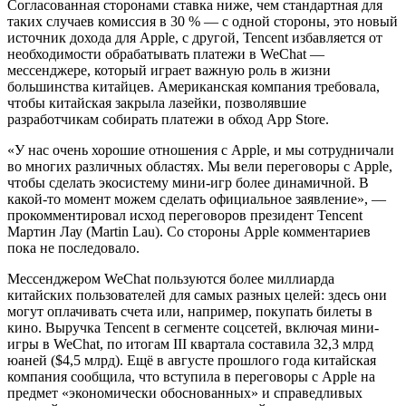
Согласованная сторонами ставка ниже, чем стандартная для
таких случаев комиссия в 30 % — с одной стороны, это новый
источник дохода для Apple, с другой, Tencent избавляется от
необходимости обрабатывать платежи в WeChat —
мессенджере, который играет важную роль в жизни
большинства китайцев. Американская компания требовала,
чтобы китайская закрыла лазейки, позволявшие
разработчикам собирать платежи в обход App Store.
«У нас очень хорошие отношения с Apple, и мы сотрудничали
во многих различных областях. Мы вели переговоры с Apple,
чтобы сделать экосистему мини-игр более динамичной. В
какой-то момент можем сделать официальное заявление», —
прокомментировал исход переговоров президент Tencent
Мартин Лау (Martin Lau). Со стороны Apple комментариев
пока не последовало.
Мессенджером WeChat пользуются более миллиарда
китайских пользователей для самых разных целей: здесь они
могут оплачивать счета или, например, покупать билеты в
кино. Выручка Tencent в сегменте соцсетей, включая мини-
игры в WeChat, по итогам III квартала составила 32,3 млрд
юаней ($4,5 млрд). Ещё в августе прошлого года китайская
компания сообщила, что вступила в переговоры с Apple на
предмет «экономически обоснованных» и справедливых