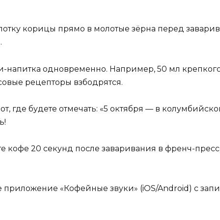
епотку корицы прямо в молотые зёрна перед завари
.
ни-напитка одновременно. Например, 50 мл крепкого
совые рецепторы взбодрятся.
нот, где будете отмечать: «5 октября — в колумбийск
ь!
е кофе 20 секунд после заваривания в френч-прессе
те приложение «Кофейные звуки» (iOS/Android) с з