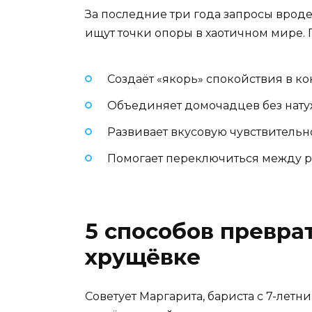
За последние три года запросы вроде
ищут точки опоры в хаотичном мире.
Создаёт «якорь» спокойствия в к
Объединяет домочадцев без нат
Развивает вкусовую чувствительнос
Помогает переключиться между р
5 способов превра
хрущёвке
Советует Маргарита, бариста с 7-летн