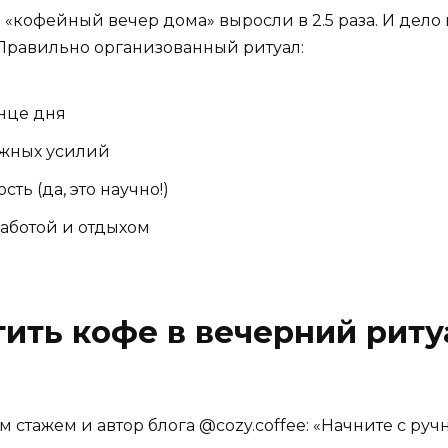
 «кофейный вечер дома» выросли в 2.5 раза. И дело
 Правильно организованный ритуал:
онце дня
ужных усилий
ть (да, это научно!)
аботой и отдыхом
тить кофе в вечерний риту
им стажем и автор блога @cozy.coffee: «Начните с р