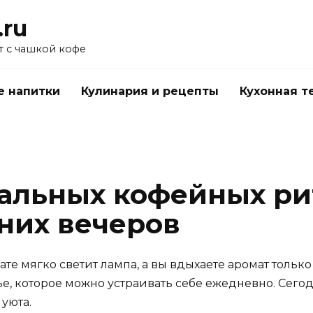
.ru
 с чашкой кофе
е напитки
Кулинария и рецепты
Кухонная т
еальных кофейных ри
них вечеров
ате мягко светит лампа, а вы вдыхаете аромат тольк
ье, которое можно устраивать себе ежедневно. Сего
уюта.