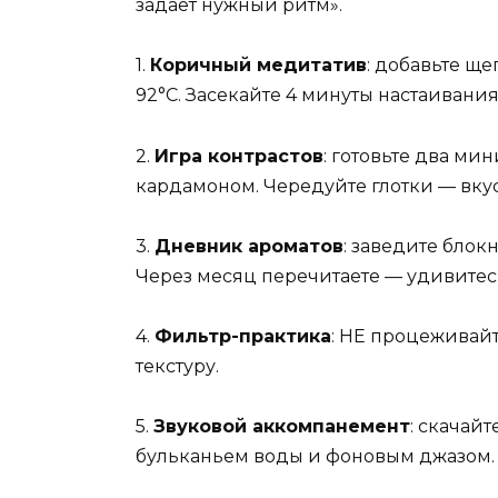
задаёт нужный ритм».
1.
Коричный медитатив
: добавьте щ
92°C. Засекайте 4 минуты настаивания
2.
Игра контрастов
: готовьте два ми
кардамоном. Чередуйте глотки — вку
3.
Дневник ароматов
: заведите блок
Через месяц перечитаете — удивитес
4.
Фильтр-практика
: НЕ процеживайт
текстуру.
5.
Звуковой аккомпанемент
: скачай
бульканьем воды и фоновым джазом.