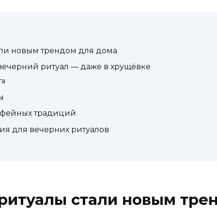
ли новым трендом для дома
 вечерний ритуал — даже в хрущёвке
га
ы
офейных традиций
ия для вечерних ритуалов
ритуалы стали новым тре